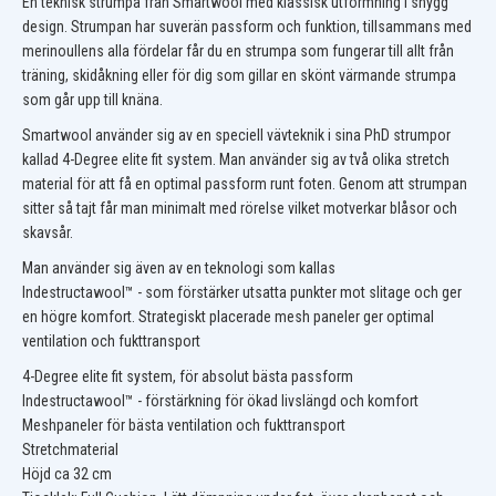
En teknisk strumpa från Smartwool med klassisk utformning i snygg
design. Strumpan har suverän passform och funktion, tillsammans med
merinoullens alla fördelar får du en strumpa som fungerar till allt från
träning, skidåkning eller för dig som gillar en skönt värmande strumpa
som går upp till knäna.
Smartwool använder sig av en speciell vävteknik i sina PhD strumpor
kallad 4-Degree elite fit system. Man använder sig av två olika stretch
material för att få en optimal passform runt foten. Genom att strumpan
sitter så tajt får man minimalt med rörelse vilket motverkar blåsor och
skavsår.
Man använder sig även av en teknologi som kallas
Indestructawool™ - som förstärker utsatta punkter mot slitage och ger
en högre komfort. Strategiskt placerade mesh paneler ger optimal
ventilation och fukttransport
4-Degree elite fit system, för absolut bästa passform
Indestructawool™ - förstärkning för ökad livslängd och komfort
Meshpaneler för bästa ventilation och fukttransport
Stretchmaterial
Höjd ca 32 cm