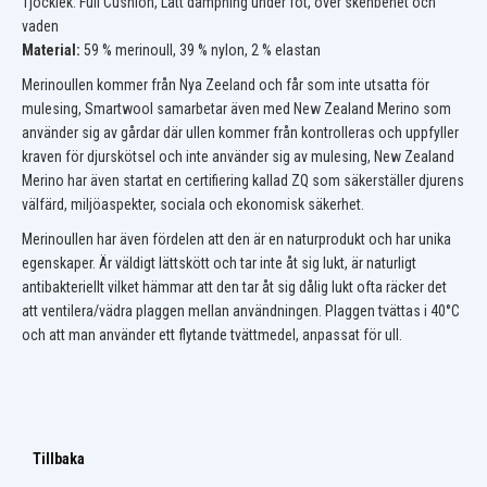
Tjocklek: Full Cushion, Lätt dämpning under fot, över skenbenet och
vaden
Material:
59 % merinoull, 39 % nylon, 2 % elastan
Merinoullen kommer från Nya Zeeland och får som inte utsatta för
mulesing, Smartwool samarbetar även med New Zealand Merino som
använder sig av gårdar där ullen kommer från kontrolleras och uppfyller
kraven för djurskötsel och inte använder sig av mulesing, New Zealand
Merino har även startat en certifiering kallad ZQ som säkerställer djurens
välfärd, miljöaspekter, sociala och ekonomisk säkerhet.
Merinoullen har även fördelen att den är en naturprodukt och har unika
egenskaper. Är väldigt lättskött och tar inte åt sig lukt, är naturligt
antibakteriellt vilket hämmar att den tar åt sig dålig lukt ofta räcker det
att ventilera/vädra plaggen mellan användningen. Plaggen tvättas i 40°C
och att man använder ett flytande tvättmedel, anpassat för ull.
Tillbaka