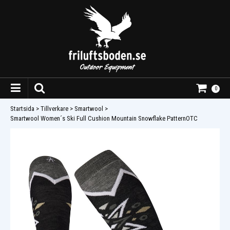
0
Startsida
>
Tillverkare
>
Smartwool
>
Smartwool Women´s Ski Full Cushion Mountain Snowflake PatternOTC