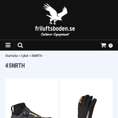
0
Startsida
>
Cykel
>
45NRTH
45NRTH