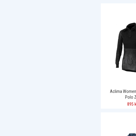
Aclima Women
Polo 
895 k