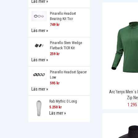
Läs mer »
Pinarello Headset
Bearing Kit Ticr
749 kr
Läs mer »
Pinarello Stem Wedge
Flatback TICR Kit
259 kr
Läs mer »
Pinarello Headset Spacer
Low
595 kr
Läs mer »
Arc`teryx Men´s
Zip N
Rab Mythic 0 Long
1.295 
5.250 kr
Läs mer »