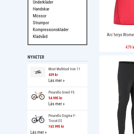
Underkläder
Handskar
Mössor
Strumpor
Kompressionskläder
Arc´teryx Wome
Klädvård
479 k
NYHETER
Most Multitool Iron 11
439 kr
Läs mer »
Pinarello Grevil F5
54.995 kr
Läs mer »
Pinarello Dogma F-
Tissot ES
163.995 kr
Läs mer »