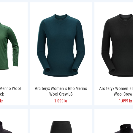
 Merino Wool
Arc`teryx Women´s Rho Merino
Arc`teryx Women´s 
eck
Wool Crew LS
Wool Crew
kr
1.099 kr
1.099 kr