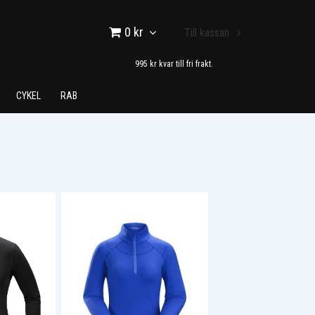
0 kr
Till kassan
995 kr kvar till fri frakt.
CYKEL
RAB