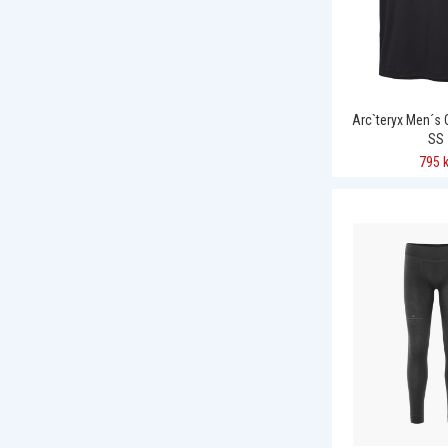
Arc`teryx Men´s
SS
795 k