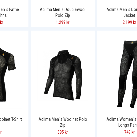
Men´s Fafne
Aclima Men´s Doublewool
Aclima Men´s Do
ohns
Polo Zip
Jacket
kr
1.299 kr
2.199 kr
olnet T-Shirt
Aclima Men´s Woolnet Polo
Aclima Women´s
Zip
Longs Pan
r
895 kr
749 kr