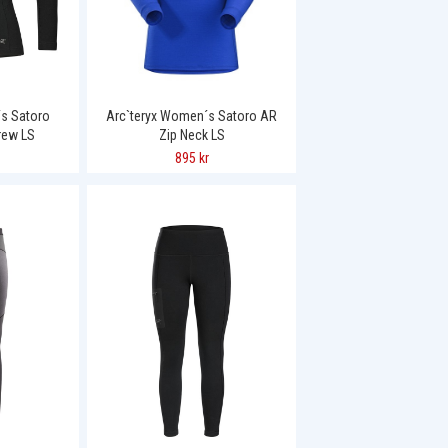
s Satoro
Arc`teryx Women´s Satoro AR
rew LS
Zip Neck LS
895 kr