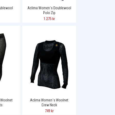
ublewool
Aclima Women´s Doublewool
Polo Zip
1.275 kr
 Woolnet
Aclima Women´s Woolnet
ts
Crew Neck
749 kr