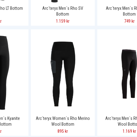
Rho LT Bottom
Arc´teryx Men´s Rho SV
Arc´teryx Men´s R
Bottom
Bottom
r
1.159 kr
749 kr
n´s Kyanite
Arc`teryx Women´s Rho Merino
Arc`teryx Men´s R
 Bottom
Wool Bottom
Wool Bott
r
895 kr
1.169 kr