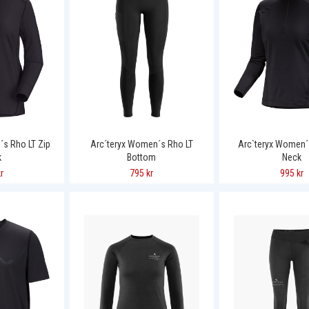
´s Rho LT Zip
Arc´teryx Women´s Rho LT
Arc`teryx Women´
k
Bottom
Neck
r
795 kr
995 kr