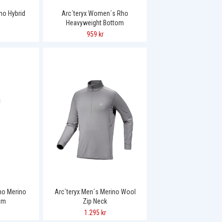
ho Hybrid
Arc´teryx Women´s Rho
Heavyweight Bottom
959 kr
ho Merino
Arc`teryx Men´s Merino Wool
om
Zip Neck
1.295 kr