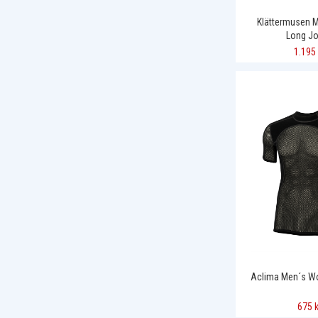
Klättermusen 
Long J
1.195 
Aclima Men´s Wo
675 k