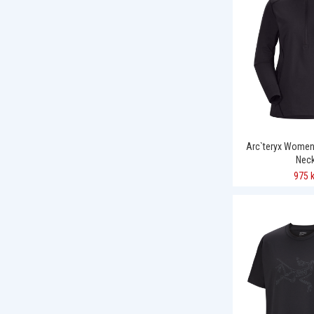
Arc`teryx Women
Nec
975 k