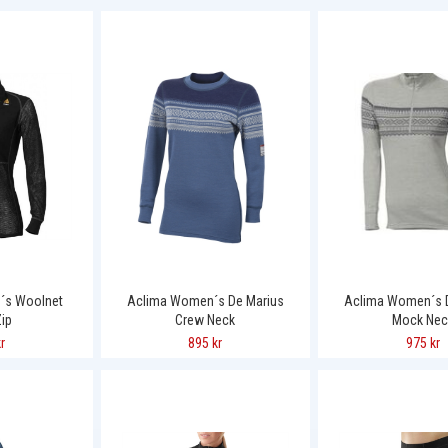
´s Woolnet
Aclima Women´s De Marius
Aclima Women´s 
Zip
Crew Neck
Mock Nec
r
895 kr
975 kr