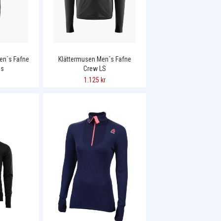
en´s Fafne
Klättermusen Men´s Fafne
ns
Crew LS
1.125 kr