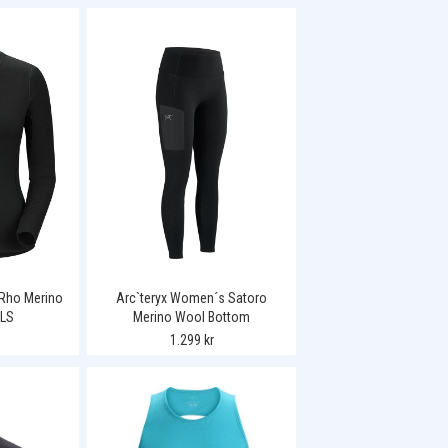
Rho Merino
Arc`teryx Women´s Satoro
 LS
Merino Wool Bottom
1.299 kr