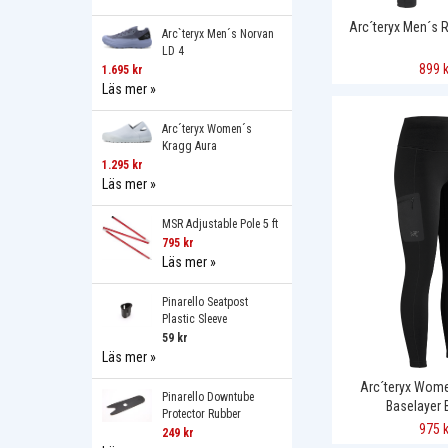
Arc´teryx Men´s 
Arc`teryx Men´s Norvan
LD 4
899 k
1.695 kr
Läs mer »
Arc´teryx Women´s
Kragg Aura
1.295 kr
Läs mer »
MSR Adjustable Pole 5 ft
795 kr
Läs mer »
Pinarello Seatpost
Plastic Sleeve
59 kr
Läs mer »
Arc´teryx Wome
Pinarello Downtube
Baselayer
Protector Rubber
975 k
249 kr