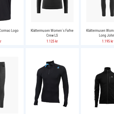
 Cormac Logo
Klättermusen Women´s Fafne
Klättermusen Wom
Crew LS
Long Joh
r
1.125 kr
1.195 kr