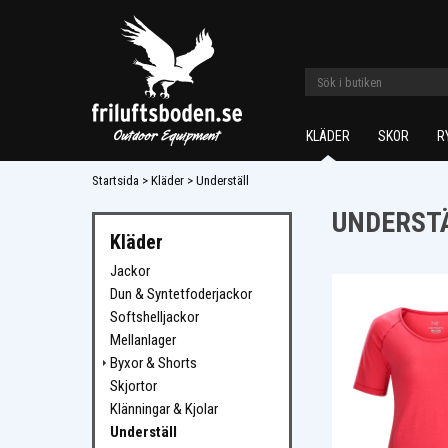
KLÄDER
SKOR
R
Startsida
>
Kläder
>
Underställ
UNDERST
Kläder
Jackor
Dun & Syntetfoderjackor
Softshelljackor
Mellanlager
Byxor & Shorts
Skjortor
Klänningar & Kjolar
Underställ