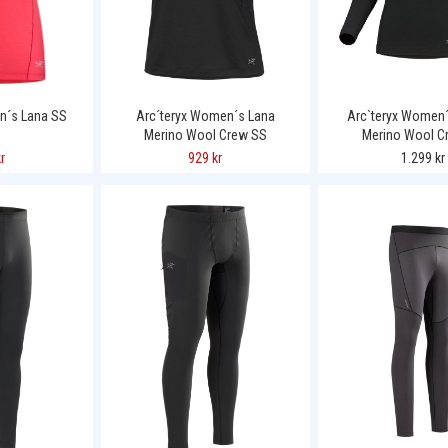
n´s Lana SS
Arc´teryx Women´s Lana
Arc`teryx Women´
Merino Wool Crew SS
Merino Wool C
r
929 kr
1.299 kr