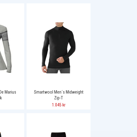
De Marius
Smartwool Men´s Midweight
k
Zip-T
1.045 kr