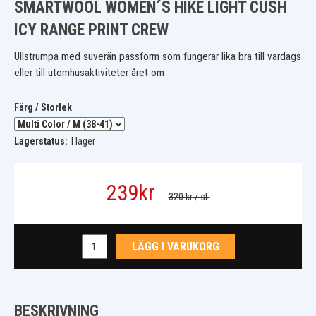
SMARTWOOL WOMEN´S HIKE LIGHT CUSH
ICY RANGE PRINT CREW
Ullstrumpa med suverän passform som fungerar lika bra till vardags
eller till utomhusaktiviteter året om
Färg / Storlek
Lagerstatus:
I lager
239
kr
320 kr
/ st.
LÄGG I VARUKORG
BESKRIVNING