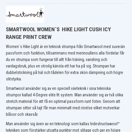
SMARTWOOL WOMEN´S HIKE LIGHT CUSH ICY
RANGE PRINT CREW
Women´s Hike Light är en teknisk strumpa från Smartwool med suverän
passform och funktion, tillsammans med merinoullens alla fördelar får
du en strumpa som fungerar till allt från träning, vandring och
vardagsbruk, plus en otrolig känsla ett har ha på sig. Strumpan har
dubbelstickning på häl och tådelen för extra skön dämpning och högre
slitstyrka.
Smartwool använder sig av en speciell vävteknik i sina tekniska
strumpor kallad 4-Degree elite fit system. Man använder sig av två olika
stretch material för att få en optimal passform runt foten. Genom att
strumpan sitter så tajt får man minimalt med rörelse vilket motverkar
blåsor och skavsår.
Man använder sig även av en teknologi som kallas
Indestructawool™
tekniken
som förstärker utsatta punkter mot slitage och ger en högre