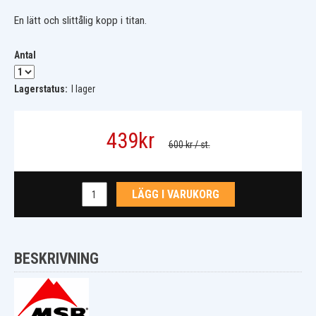
En lätt och slittålig kopp i titan.
Antal
Lagerstatus:
I lager
439
kr
600 kr
/ st.
LÄGG I VARUKORG
BESKRIVNING