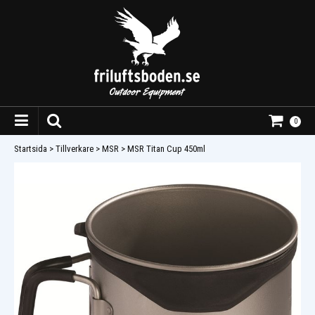
0
Startsida
>
Tillverkare
>
MSR
>
MSR Titan Cup 450ml