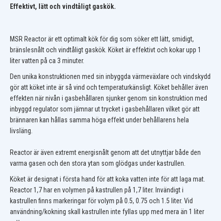
Effektivt, lätt och vindtåligt gaskök.
MSR Reactor är ett optimalt kök för dig som söker ett lätt, smidigt,
bränslesnålt och vindtåligt gaskök. Köket är effektivt och kokar upp 1
liter vatten på ca 3 minuter.
Den unika konstruktionen med sin inbyggda värmeväxlare och vindskydd
gör att köket inte är så vind och temperaturkänsligt. Köket behåller även
effekten när nivån i gasbehållaren sjunker genom sin konstruktion med
inbyggd regulator som jämnar ut trycket i gasbehållaren vilket gör att
brännaren kan hållas samma höga effekt under behållarens hela
livsläng.
Reactor är även extremt energisnålt genom att det utnyttjar både den
varma gasen och den stora ytan som glödgas under kastrullen.
Köket är designat i första hand för att koka vatten inte för att laga mat.
Reactor 1,7 har en volymen på kastrullen på 1,7 liter. Invändigt i
kastrullen finns markeringar för volym på 0.5, 0.75 och 1.5 liter. Vid
användning/kokning skall kastrullen inte fyllas upp med mera än 1 liter