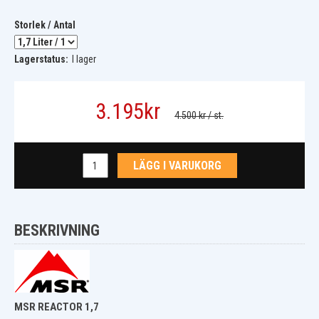
Storlek / Antal
Lagerstatus:
I lager
3.195
kr
4.500 kr
/ st.
LÄGG I VARUKORG
BESKRIVNING
MSR REACTOR 1,7