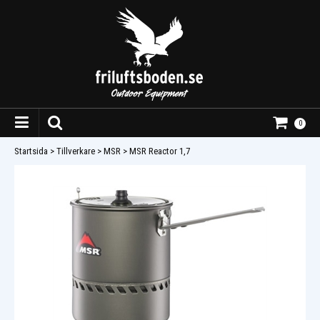
0
Startsida
>
Tillverkare
>
MSR
>
MSR Reactor 1,7