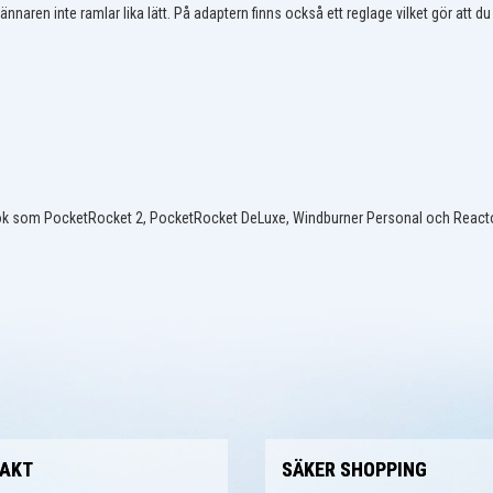
rännaren inte ramlar lika lätt. På adaptern finns också ett reglage vilket gör att d
k som PocketRocket 2, PocketRocket DeLuxe, Windburner Personal och Reactor 
AKT
SÄKER SHOPPING