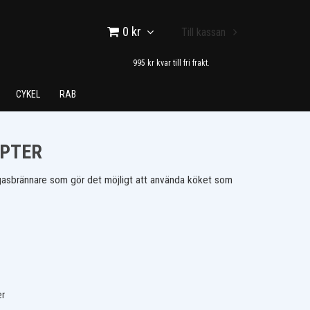
0 kr
Till kassan
995 kr kvar till fri frakt.
CYKEL
RAB
PTER
gasbrännare som gör det möjligt att använda köket som
er