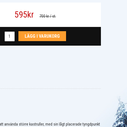
595
kr
700 kr
/ st.
LÄGG I VARUKORG
tt använda större kastruller, med sin lågt placerade tyngdpunkt