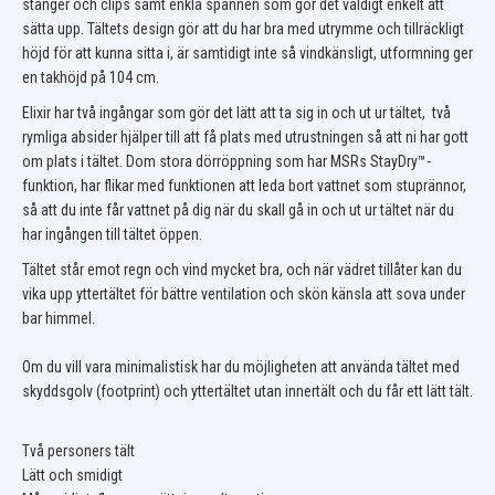
stänger och clips samt enkla spännen som gör det väldigt enkelt att
sätta upp. Tältets design gör att du har bra med utrymme och tillräckligt
höjd för att kunna sitta i, är samtidigt inte så vindkänsligt, utformning ger
en takhöjd på 104 cm.
Elixir har två ingångar som gör det lätt att ta sig in och ut ur tältet, två
rymliga absider hjälper till att få plats med utrustningen så att ni har gott
om plats i tältet. Dom stora dörröppning som har MSRs StayDry™-
funktion, har flikar med funktionen att leda bort vattnet som stuprännor,
så att du inte får vattnet på dig när du skall gå in och ut ur tältet när du
har ingången till tältet öppen.
Tältet står emot regn och vind mycket bra, och när vädret tillåter kan du
vika upp yttertältet för bättre ventilation och skön känsla att sova under
bar himmel.
Om du vill vara minimalistisk har du möjligheten att använda tältet med
skyddsgolv (footprint) och yttertältet utan innertält och du får ett lätt tält.
Två personers tält
Lätt och smidigt