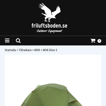
0
Startsida
>
Tillverkare
>
MSR
>
MSR Elixir 2