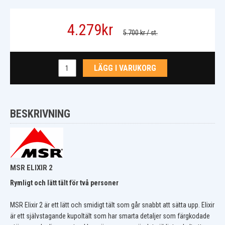
4.279
kr
5.700 kr
/ st.
LÄGG I VARUKORG
BESKRIVNING
MSR ELIXIR 2
Rymligt och lätt tält för två personer
MSR Elixir 2 är ett lätt och smidigt tält som går snabbt att sätta upp. Elixir
är ett självstagande kupoltält som har smarta detaljer som färgkodade