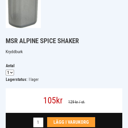
MSR ALPINE SPICE SHAKER
Kryddburk
Antal
Lagerstatus:
I lager
105
kr
129 kr
/ st.
LÄGG I VARUKORG