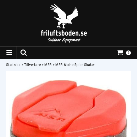
0
Startsida
>
Tillverkare
>
MSR
>
MSR Alpine Spice Shaker