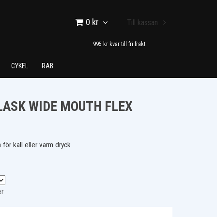
0 kr
Till kassan
995 kr kvar till fri frakt.
CYKEL
RAB
LASK WIDE MOUTH FLEX
 för kall eller varm dryck
er