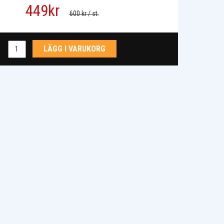
449
kr
600 kr
/ st.
LÄGG I VARUKORG