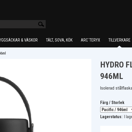
YGGSÄCKAR & VÄSKOR
TÄLT, SOVA, KÖK
ARC`TERYX
TILLVERKARE
46ml
HYDRO F
946ML
Isolerad stålflaska
Färg / Storlek
Lagerstatus:
I lag