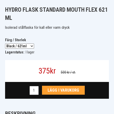
HYDRO FLASK STANDARD MOUTH FLEX 621
ML
Isolerad stålflaska för kall eller varm dryck
Färg / Storlek
Lagerstatus:
I lager
375
kr
500 kr
/ st.
LÄGG I VARUKORG
BESKRIVNING