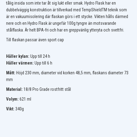
tålig insida som inte tar åt sig lukt eller smak. Hydro Flask har en
dubbelväggig konstruktion är tillverkad med TempShieldTM teknik som
är en vakuumisolering där flaskan görs i ett stycke. Vikten hålls därmed
nere och en Hydro Flask är ungefär 100g tyngre än motsvarande
stålflaska. Är helt BPA-fri och har en greppvänlig ytteryta och svettfri.
Till flaskan passar även sport cap
Håller kylan:
Upp till 24 h
Håller värmen:
Upp till 6 h
Mått:
Höjd 230 mm, diameter vid korken 48,5 mm, flaskans diameter 73
mm
Material:
18/8 Pro Grade rostfritt stål
Volym:
621 ml
Vikt:
340g