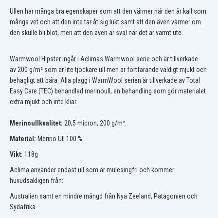
Ullen har många bra egenskaper som att den värmer när den är kall som
många vet och att den inte tar åt sig lukt samt att den även värmer om
den skulle bli blöt, men att den även är sval när det är varmt ute.
Warmwool Hipster ingår i Aclimas Warmwool serie och är tillverkade
av 200 g/m² som är lite tjockare ull men är fortfarande väldigt mjukt och
behagligt att bära. Alla plagg i WarmWool serien är tillverkade av Total
Easy Care (TEC) behandlad merinoull, en behandling som gör materialet
extra mjukt och inte kliar.
Merinoullkvalitet:
20,5 micron, 200 g/m².
Material:
Merino Ull 100 %
Vikt:
118g
Aclima använder endast ull som är mulesingfri och kommer
huvudsakligen från:
Australien samt en mindre mängd från Nya Zeeland, Patagonien och
Sydafrika.