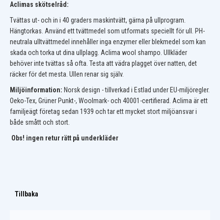
Aclimas skötselråd:
Tvättas ut- och in i 40 graders maskintvätt, gärna på ullprogram.
Hängtorkas. Använd ett tvättmedel som utformats speciellt för ull. PH-
neutrala ulltvättmedel innehåller inga enzymer eller blekmedel som kan
skada och torka ut dina ullplagg. Aclima wool shampo. Ullkläder
behöver inte tvättas så ofta. Testa att vädra plagget över natten, det
räcker för det mesta. Ullen renar sig själv.
Miljöinformation:
Norsk design - tillverkad i Estlad under EU-miljöregler.
Oeko-Tex, Grüner Punkt-, Woolmark- och 40001-certifierad. Aclima är ett
familjeägt företag sedan 1939 och tar ett mycket stort miljöansvar i
både smått och stort.
Obs! ingen retur rätt på underkläder
Tillbaka