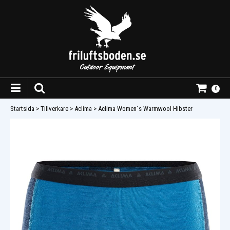
0
Startsida
>
Tillverkare
>
Aclima
>
Aclima Women´s Warmwool Hibster