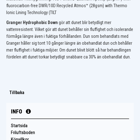
fluorocarbon-free DWR/
10D Recycled Atmos™ (28gsm) with Thermo
Ionic Lining Technology (TILT
Granger Hydrophobic Down
gör att dunet blir betydligt mer
vattenresistent. Vilket gör att dunet behåller sin fluffighet och isolerande
förmåga längre även i fuktiga förhållanden. Dun som behandlats med
Granger håller sig torrt 10 gånger längre än obehandlat dun och behåller
mer fluffighet i fuktiga miljöer. Om dunet blivit blött så har behandlingen
fördelen att dunet torkar betydligt snabbare ca 30% än obehandlat dun.
Tillbaka
INFO
Startsida
Friluftsboden
Köpvillkor