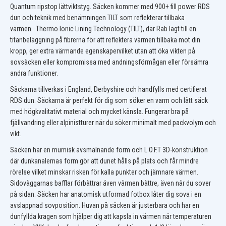
Quantum
ripstop lättviktstyg. Säcken kommer med 900+ fill power RDS
dun och teknik med benämningen TILT som reflekterar tillbaka
värmen. Thermo Ionic Lining Technology (TILT), där Rab lagt till en
titanbeläggning på fibrerna för att reflektera värmen tillbaka mot din
kropp, ger extra värmande egenskapervilket utan att öka vikten på
sovsäcken eller kompromissa med andningsförmågan eller försämra
andra funktioner.
Säckarna tillverkas i England, Derbyshire och handfylls med certifierat
RDS dun. Säckarna är perfekt för dig som söker en varm och lätt säck
med högkvalitativt material och mycket känsla. Fungerar bra på
fjällvandring eller alpinistturer när du söker minimalt med packvolym och
vikt.
Säcken har en mumisk avsmalnande form och L.O.F.T 3D-konstruktion
där dunkanalernas form gör att dunet hålls på plats och får mindre
rörelse vilket minskar risken för kalla punkter och jämnare värmen.
Sidoväggarnas bafflar förbättrar även värmen bättre, även när du sover
på sidan. Säcken har anatomisk utformad fotbox låter dig sova i en
avslappnad sovposition. Huvan på säcken är justerbara och har en
dunfyllda kragen som hjälper dig att kapsla in värmen när temperaturen