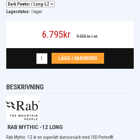
Lagerstatus:
I lager
6.795
kr
9.000 kr
/ st.
LÄGG I VARUKORG
BESKRIVNING
RAB MYTHIC -12 LONG
Rab Mythic -12 är en superlätt dunsovsäck med 10D
Pertex®