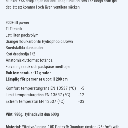
sjunker. YKK dragkedjan har anti-snag funktion och 1/2 längd som gör
det lätt att komma i och även ventilera säcken.
900+ fill power
TILT teknik
Lätt, liten packvolym
Granger flourkarbonfri Hydrophobic Down
Snedställda dunkanaler
Kort dragkedja 1/2
Anatomisktutformat fotända
Förvaringssäck och packpåse medföljer
Rab temperatur -12 grader
Lämplig för personer upp till 200 cm
Komfort temperaturgräns EN 13537 (ºC)
-5
Limit temperaturgräns EN 13537 (ºC)
-12
Extrem temperatur EN 13537 (ºC)
-33
Vikt:
980g, fyllnadsvikt dun 600g
Material:
Yttertyg/linning:
10D Pertex® Quantum ripstop (26g/m²) with