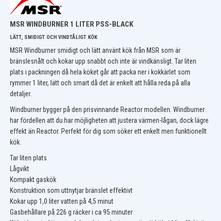
MSR WINDBURNER 1 LITER PSS-BLACK
LÄTT, SMIDIGT OCH VINDTÅLIGT KÖK
MSR Windburner smidigt och lätt använt kök från MSR som är
bränslesnålt och kokar upp snabbt och inte är vindkänsligt. Tar liten
plats i packningen då hela köket går att packa ner i kokkärlet som
rymmer 1 liter, lätt och smart då det är enkelt att hålla reda på alla
detaljer.
Windburner bygger på den prisvinnande Reactor modellen. Windburner
har fördellen att du har möjligheten att justera värmen-lågan, dock lägre
effekt än Reactor. Perfekt för dig som söker ett enkelt men funktionellt
kök.
Tar liten plats
Lågvikt
Kompakt gaskök
Konstruktion som uttnytjar bränslet effektivt
Kokar upp 1,0 liter vatten på 4,5 minut
Gasbehållare på 226 g räcker i ca 95 minuter