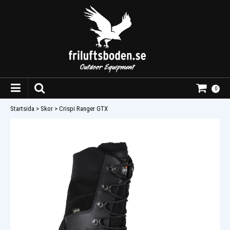
0
Startsida
>
Skor
>
Crispi Ranger GTX