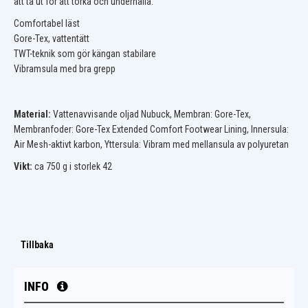
att ta ut för att torka och underhålla.
Comfortabel läst
Gore-Tex, vattentätt
TWT-teknik som gör kängan stabilare
Vibramsula med bra grepp
Material:
Vattenavvisande oljad Nubuck, Membran: Gore-Tex,
Membranfoder: Gore-Tex Extended Comfort Footwear Lining, Innersula:
Air Mesh-aktivt karbon, Yttersula: Vibram med mellansula av polyuretan
Vikt:
ca 750 g i storlek 42
Tillbaka
INFO