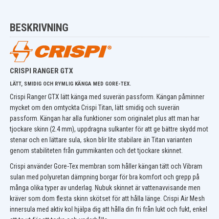
BESKRIVNING
CRISPI RANGER GTX
LÄTT, SMIDIG OCH RYMLIG KÄNGA MED GORE-TEX.
Crispi Ranger GTX lätt känga med suverän passform. Kängan påminner
mycket om den omtyckta Crispi Titan, lätt smidig och suverän
passform. Kängan har alla funktioner som originalet plus att man har
tjockare skinn (2.4 mm), uppdragna sulkanter för att ge bättre skydd mot
stenar och en lättare sula, skon blir lite stabilare än Titan varianten
genom stabiliteten från gummikanten och det tjockare skinnet.
Crispi använder Gore-Tex membran som håller kängan tätt och Vibram
sulan med polyuretan dämpning borgar för bra komfort och grepp på
många olika typer av underlag. Nubuk skinnet är vattenavvisande men
kräver som dom flesta skinn skötset för att hålla länge.
Crispi Air Mesh
innersula med aktiv kol hjälpa dig att hålla din fri från lukt och fukt, enkel