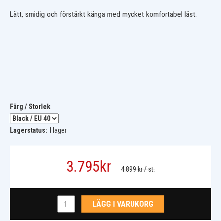
Lätt, smidig och förstärkt känga med mycket komfortabel läst.
Färg / Storlek
Lagerstatus:
I lager
3.795
kr
4.899 kr
/ st.
LÄGG I VARUKORG