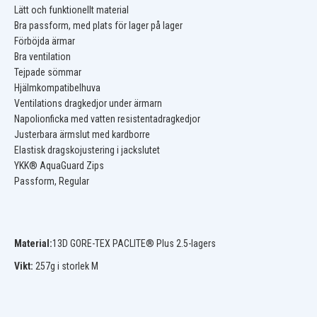
Lätt och funktionellt material
Bra passform, med plats för lager på lager
Förböjda ärmar
Bra ventilation
Tejpade sömmar
Hjälmkompatibelhuva
Ventilations dragkedjor under ärmarn
Napolionficka med vatten resistentadragkedjor
Justerbara ärmslut med kardborre
Elastisk dragskojustering i jackslutet
YKK® AquaGuard Zips
Passform, Regular
Material:
13D GORE-TEX PACLITE® Plus 2.5-lagers
Vikt:
257g i storlek M