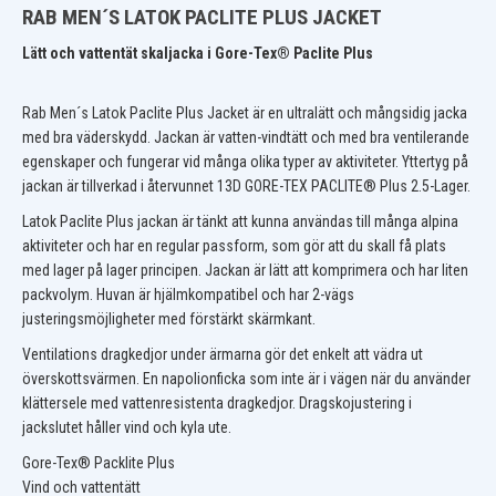
RAB MEN´S LATOK PACLITE PLUS JACKET
Lätt och vattentät skaljacka i Gore-Tex® Paclite Plus
Rab Men´s Latok Paclite Plus Jacket är en ultralätt och mångsidig jacka
med bra väderskydd. Jackan är vatten-vindtätt och med bra ventilerande
egenskaper och fungerar vid många olika typer av aktiviteter. Yttertyg på
jackan är tillverkad i återvunnet
13D GORE-TEX PACLITE® Plus 2.5-Lager
.
Latok Paclite Plus jackan är tänkt att kunna användas till många alpina
aktiviteter och har en regular passform, som gör att du skall få plats
med lager på lager principen. Jackan är lätt att komprimera och har liten
packvolym. Huvan är hjälmkompatibel och har 2-vägs
justeringsmöjligheter med förstärkt skärmkant.
Ventilations dragkedjor under ärmarna gör det enkelt att vädra ut
överskottsvärmen. En napolionficka som inte är i vägen när du använder
klättersele med vattenresistenta dragkedjor. Dragskojustering i
jackslutet håller vind och kyla ute.
Gore-Tex® Packlite Plus
Vind och vattentätt