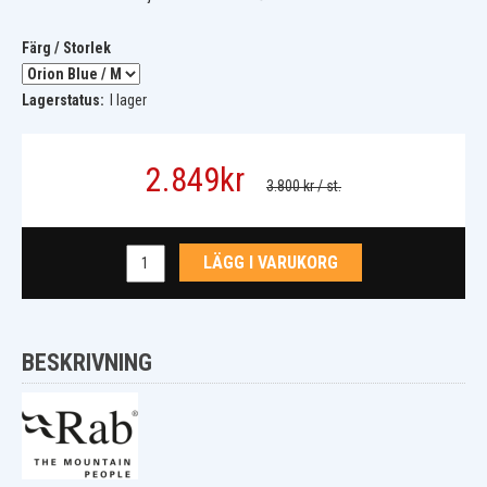
Färg / Storlek
Lagerstatus:
I lager
2.849
kr
3.800 kr
/ st.
LÄGG I VARUKORG
BESKRIVNING