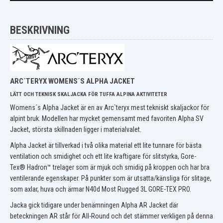
BESKRIVNING
ARC´TERYX WOMENS´S ALPHA JACKET
LÄTT OCH TEKNISK SKALJACKA FÖR TUFFA ALPINA AKTIVITETER
Womens´s Alpha Jacket är en av Arc`teryx mest tekniskt skaljackor för
alpint bruk. Modellen har mycket gemensamt med favoriten Alpha SV
Jacket, största skillnaden ligger i materialvalet.
Alpha Jacket är tillverkad i två olika material ett lite tunnare för bästa
ventilation och smidighet och ett lite kraftigare för slitstyrka, Gore-
Tex® Hadron™ trelager som är mjuk och smidig på kroppen och har bra
ventilerande egenskaper. På punkter som är utsatta/känsliga för slitage,
som axlar, huva och ärmar N40d Most Rugged 3L GORE-TEX PRO.
Jacka gick tidigare under benämningen Alpha AR Jacket där
beteckningen AR står för All-Round och det stämmer verkligen på denna