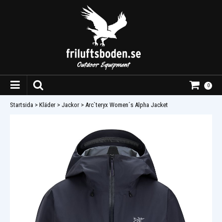
0
Startsida
>
Kläder
>
Jackor
>
Arc`teryx Women´s Alpha Jacket