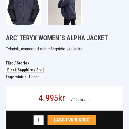
ARC`TERYX WOMEN´S ALPHA JACKET
Teknisk, avancerad och mångsidig skaljacka.
Färg / Storlek
Lagerstatus:
I lager
4.995
kr
7.499 kr
/ st.
LÄGG I VARUKORG