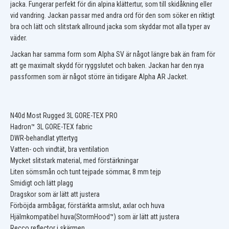
jacka. Fungerar perfekt för din alpina klättertur, som till skidåkning eller
vid vandring. Jackan passar med andra ord för den som söker en riktigt
bra och lätt och slitstark allround jacka som skyddar mot alla typer av
väder.
Jackan har samma form som Alpha SV är något längre bak än fram för
att ge maximalt skydd för ryggslutet och baken. Jackan har den nya
passformen som är något större än tidigare Alpha AR Jacket.
N40d Most Rugged 3L GORE-TEX PRO
Hadron™ 3L GORE-TEX fabric
DWR-behandlat yttertyg
Vatten- och vindtät, bra ventilation
Mycket slitstark material, med förstärkningar
Liten sömsmån och tunt tejpade sömmar, 8 mm tejp
Smidigt och lätt plagg
Dragskor som är lätt att justera
Förböjda armbågar, förstärkta armslut, axlar och huva
Hjälmkompatibel huva(StormHood™) som är lätt att justera
Recco reflector i skärmen