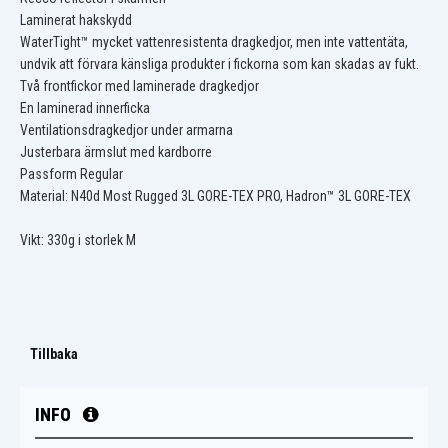
Laminerat hakskydd
WaterTight™ mycket vattenresistenta dragkedjor, men inte vattentäta,
undvik att förvara känsliga produkter i fickorna som kan skadas av fukt.
Två frontfickor med laminerade dragkedjor
En laminerad innerficka
Ventilationsdragkedjor under armarna
Justerbara ärmslut med kardborre
Passform Regular
Material: N40d Most Rugged 3L GORE-TEX PRO, Hadron™ 3L GORE-TEX
Vikt: 330g i storlek M
Tillbaka
INFO