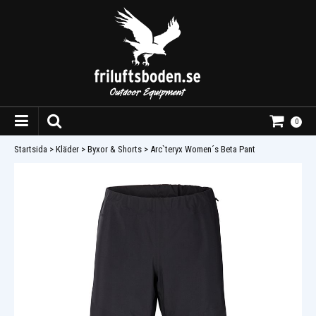
0
Startsida
>
Kläder
>
Byxor & Shorts
>
Arc`teryx Women´s Beta Pant