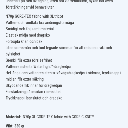
underlätt på och avtagning, även bra vid ventilation, byxan har även
förstärkningar vid benavsluten.
N70p GORE-TEX fabric with 3L tricot
Vatten- och vindtäta bra andningsförmåga
Smidigt och följsamt material
Elastisk midja med dragsko
Förböjda knän och bak
Liten sömsmån och tunt tejpade sömmar för att reducera vikt och
bylsighet
Grenkil för extra rörelsefrihet
Vattenresistenta WaterTight™-dragkedjor
Hel långa och vattenresistenta tvåvägsdragkedjor i sidorna, tryckknapp i
midjan för extra säkring
Skyddande flik innanför dragkedjan
Förstärkning på insidan i benslutet
Tryckknapp i benslutet och dragsko
Material:
N70p 3L GORE-TEX fabric with GORE C-KNIT™
Vikt:
330 gr