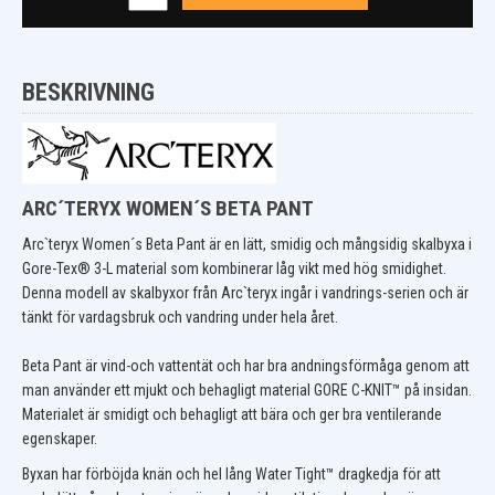
BESKRIVNING
ARC´TERYX WOMEN´S BETA PANT
Arc`teryx Women´s Beta Pant är en lätt, smidig och mångsidig skalbyxa i
Gore-Tex® 3-L material som kombinerar låg vikt med hög smidighet.
Denna modell av skalbyxor från Arc`teryx ingår i vandrings-serien och är
tänkt för vardagsbruk och vandring under hela året.
Beta Pant är vind-och vattentät och har bra andningsförmåga genom att
man använder ett mjukt och behagligt material GORE C-KNIT™ på insidan.
Materialet är smidigt och behagligt att bära och ger bra ventilerande
egenskaper.
Byxan har förböjda knän och hel lång Water Tight™ dragkedja för att