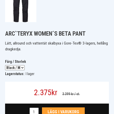
ARC`TERYX WOMEN´S BETA PANT
Lätt, allround och vattentät skalbyxa i Gore-Tex® 3-lagers, hellång
dragkedja.
Färg / Storlek
Lagerstatus:
I lager
2.375
kr
3.399 kr
/ st.
LÄGG I VARUKORG