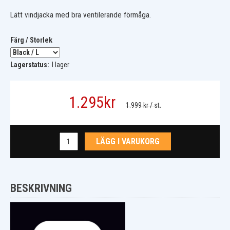
Lätt vindjacka med bra ventilerande förmåga.
Färg / Storlek
Lagerstatus:
I lager
1.295
kr
1.999 kr
/ st.
LÄGG I VARUKORG
BESKRIVNING