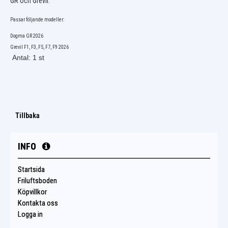
GR och Grevil.
Passar följande modeller:
Dogma GR 2026
Grevil F1, F3, F5, F7, F9 2026
Antal: 1 st
Tillbaka
INFO
Startsida
Friluftsboden
Köpvillkor
Kontakta oss
Logga in